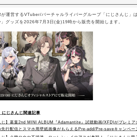
Rが運営するVTuber/バーチャルライバーグループ「にじさんじ」は、
rsary」グッズを2026年7月3日(金)19時から販売を開始します。
！】にじさんじ関連記事
】葛葉2nd MINI ALBUM『Adamantite』試聴動画(XFD)がプレ
先行配信とスマホ用壁紙画像がもらえるPre-add/Pre-saveキャンペ