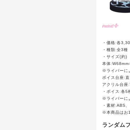
・価格:各3,3
・種類:全3種
・サイズ(約)
本体:W68mm
※ライバーに
ボイス台座:直
アクリル台座:
・ボイス:各5
※ライバーに
・素材:ABS
※本商品はお
ランダム