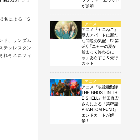
園2026」グッ
ララ チャームウッド
が参加
3名による「S
アニメ
アニメ『ヤニねこ』
獣人アパートに新た
ンド、ランダム
な問題の気配…!? 第
6話「ニャーの夏が
ステンレスタン
始まって終わるに
それぞれにフィ
ゃ」あらすじ＆先行
カット
アニメ
アニメ『攻殻機動隊
THE GHOST IN TH
E SHELL』前田真宏
さんによる「第05話
PHANTOM FUND」
エンドカードが解
禁！