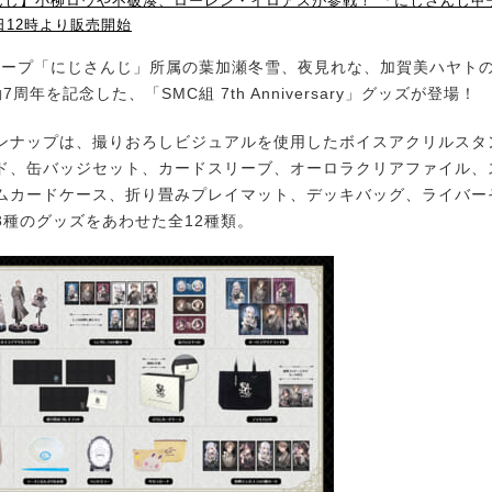
んじ】小柳ロウや不破湊、ローレン・イロアスが参戦！ 「にじさんじ甲子
日12時より販売開始
グループ「にじさんじ」所属の葉加瀬冬雪、夜見れな、加賀美ハヤトの
周年を記念した、「SMC組 7th Anniversary」グッズが登場！
ナップは、撮りおろしビジュアルを使用したボイスアクリルスタ
ド、缶バッジセット、カードスリーブ、オーロラクリアファイル、
ムカードケース、折り畳みプレイマット、デッキバッグ、ライバー
3種のグッズをあわせた全12種類。