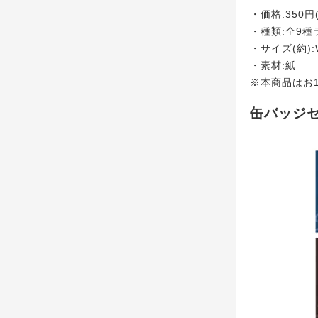
・価格:350円
・種類:全9種
・サイズ(約):
・素材:紙
※本商品はお
缶バッジ