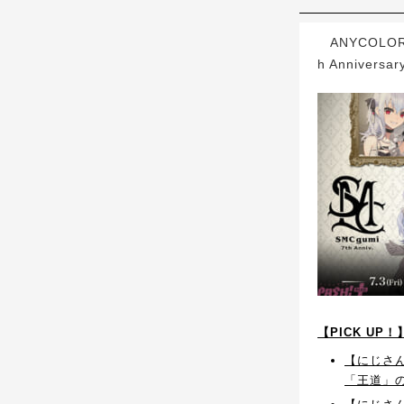
ANYCOLO
h Annive
【PICK UP
【にじさんじ
「王道」の