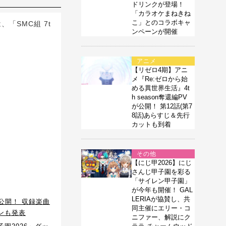
ドリンクが登場！
「カラオケまねきね
こ」とのコラボキャ
「SMC組 7t
ンペーンが開催
アニメ
【リゼロ4期】アニ
メ『Re:ゼロから始
める異世界生活』4t
h season奪還編PV
が公開！ 第12話(第7
8話)あらすじ＆先行
カットも到着
その他
【にじ甲2026】にじ
さんじ甲子園を彩る
「サイレン甲子園」
が今年も開催！ GAL
LERIAが協賛し、共
ミア公開！ 収録楽曲
同主催にエリー・コ
ーンも発表
ニファー、解説にク