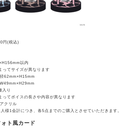
00円(税込)
×H156mm以内
よってサイズが異なります
径62mm×H15mm
W49mm×H29mm
種入り
よってボイスの長さや内容が異なります
、アクリル
1人様1会計につき、各5点までのご購入とさせていただきます。
フォト風カード