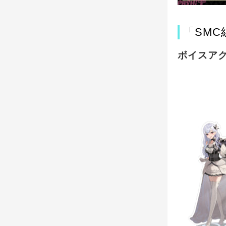
「SMC組
ボイスア