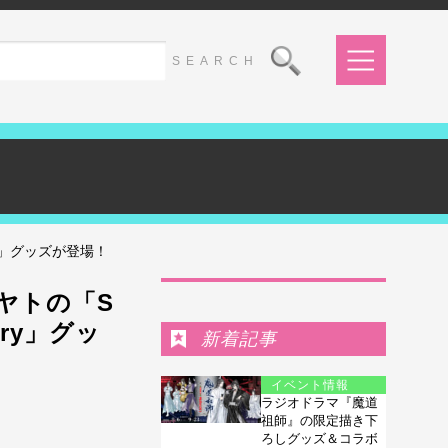
ry」グッズが登場！
Ranking
ヤトの「S
ary」グッ
新着記事
イベント情報
ラジオドラマ『魔道
祖師』の限定描き下
ろしグッズ＆コラボ