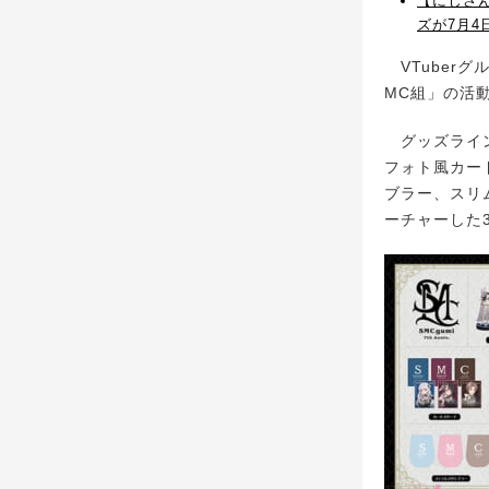
【にじさ
ズが7月4
VTuber
MC組」の活動7
グッズライン
フォト風カー
ブラー、スリ
ーチャーした