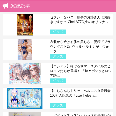
関連記事
セクシーなバニー刑事のお姉さんはお好
きですか？ CheLA77先生のオリジナル...
グッズ
衣装から透ける肌の美しさに脱帽『ブラ
ウンダスト2』ウィルヘルミナが「ウォ
ーター...
グッズ
【ロシデレ】弾けるサマースタイルのヒ
ロインたちが登場！ 『時々ボソッとロシ
ア語...
グッズ
【にじさんじ】リゼ・ヘルエスタ登録者
100万人記念の「Lize Helesta...
グッズ
「パペットスンスン」シックな色使いが