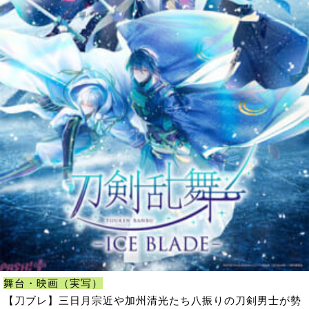
舞台・映画（実写）
【刀ブレ】三日月宗近や加州清光たち八振りの刀剣男士が勢