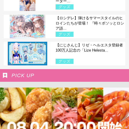
ーター...
グッズ
【ロシデレ】弾けるサマースタイルのヒ
ロインたちが登場！ 『時々ボソッとロシ
ア語...
グッズ
【にじさんじ】リゼ・ヘルエスタ登録者
100万人記念の「Lize Helesta...
グッズ
PICK UP