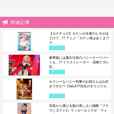
関連記事
【カナチョロ】カナンの水着のヒモがほ
どけて…!? アニメ『カナン様はあくまで
チ...
グッズ
豪華版には露出仕様のバニースーツパー
ツも…!? イラストレーター・高峰ナダレ
氏...
グッズ
セクシーなバニー刑事のお姉さんはお好
きですか？ CheLA77先生のオリジナル...
グッズ
衣装から透ける肌の美しさに脱帽『ブラ
ウンダスト2』ウィルヘルミナが「ウォ