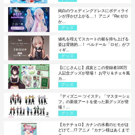
純白のウェディングドレスにボディライ
ンが浮かび上がる…！ アニメ『Re:ゼロ
か...
グッズ
値札を咥えてスカートの裾を持ち上げる
姿は背徳的…！ ベルドール「ロゼ」がフ
ィギ...
グッズ
【にじさんじ】戌亥とこの登録者100万
人記念グッズが登場！ お守り＆チェキ風
カ...
グッズ
『ディズニー ツイステ』「マスターシェ
フ」の新規アートを使った新グッズが登
場！...
グッズ
【カナチョロ】カナンの水着のヒモがほ
どけて…!? アニメ『カナン様はあくまで