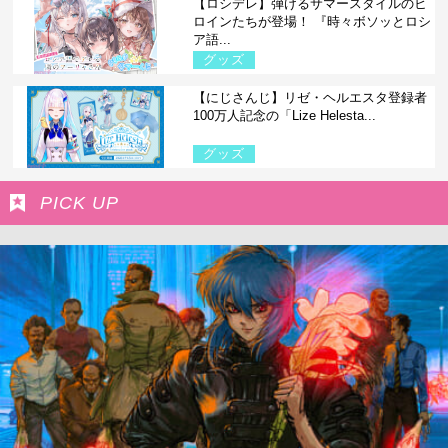
【ロシデレ】弾けるサマースタイルのヒ
ロインたちが登場！ 『時々ボソッとロシ
ア語...
グッズ
【にじさんじ】リゼ・ヘルエスタ登録者
100万人記念の「Lize Helesta...
グッズ
PICK UP