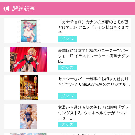
関連記事
【カナチョロ】カナンの水着のヒモがほ
どけて…!? アニメ『カナン様はあくまで
チ...
グッズ
豪華版には露出仕様のバニースーツパー
ツも…!? イラストレーター・高峰ナダレ
氏...
グッズ
セクシーなバニー刑事のお姉さんはお好
きですか？ CheLA77先生のオリジナル...
グッズ
衣装から透ける肌の美しさに脱帽『ブラ
ウンダスト2』ウィルヘルミナが「ウォ
ーター...
グッズ