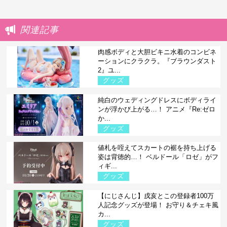
関連記事
肉感ボディと大胆ビキニ水着のコンビネ
ーションにクラクラ。『ブラウンダスト
2』ユ...
グッズ
純白のウェディングドレスにボディライ
ンが浮かび上がる…！ アニメ『Re:ゼロ
か...
グッズ
値札を咥えてスカートの裾を持ち上げる
姿は背徳的…！ ベルドール「ロゼ」がフ
ィギ...
グッズ
【にじさんじ】戌亥とこの登録者100万
人記念グッズが登場！ お守り＆チェキ風
カ...
グッズ