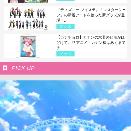
『ディズニー ツイステ』「マスターシェ
フ」の新規アートを使った新グッズが登
場！...
グッズ
【カナチョロ】カナンの水着のヒモがほ
どけて…!? アニメ『カナン様はあくまで
チ...
グッズ
PICK UP