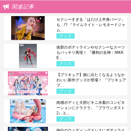
関連記事
セクシーすぎる「はだけ上半身パーツ」
も…!? 『ライムライト・レモネードジャ
ム...
グッズ
抜群のボディラインやセクシーなスーツ
もバッチリ再現！ 『勝利の女神：NIKK
E...
グッズ
【プリキュア】旅に出たくなるようなか
わいい新作グッズが登場！ 『プリキュア
プ...
グッズ
肉感ボディと大胆ビキニ水着のコンビネ
ーションにクラクラ。『ブラウンダスト
2』ユ...
グッズ
純白のウェディングドレスにボディライ