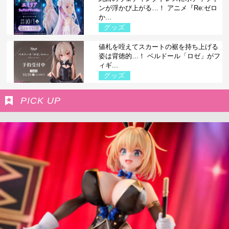
ンが浮かび上がる…！ アニメ『Re:ゼロ
か...
グッズ
値札を咥えてスカートの裾を持ち上げる
姿は背徳的…！ ベルドール「ロゼ」がフ
ィギ...
グッズ
PICK UP