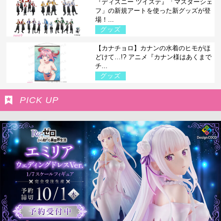
『ディズニー ツイステ』「マスターシェ
フ」の新規アートを使った新グッズが登
場！...
グッズ
【カナチョロ】カナンの水着のヒモがほ
どけて…!? アニメ『カナン様はあくまで
チ...
グッズ
PICK UP