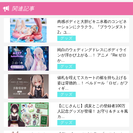
関連記事
肉感ボディと大胆ビキニ水着のコンビネ
ーションにクラクラ。『ブラウンダスト
2』ユ...
グッズ
純白のウェディングドレスにボディライ
ンが浮かび上がる…！ アニメ『Re:ゼロ
か...
グッズ
値札を咥えてスカートの裾を持ち上げる
姿は背徳的…！ ベルドール「ロゼ」がフ
ィギ...
グッズ
【にじさんじ】戌亥とこの登録者100万
人記念グッズが登場！ お守り＆チェキ風
カ...
グッズ