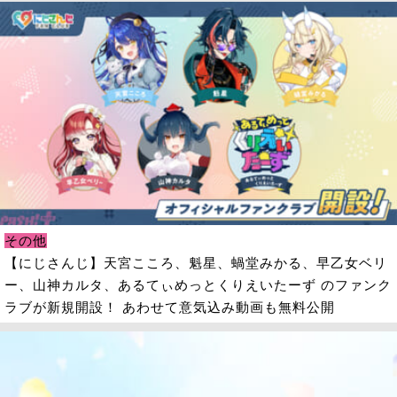
その他
【にじさんじ】天宮こころ、魁星、蝸堂みかる、早乙女ベリ
ー、山神カルタ、あるてぃめっとくりえいたーず のファンク
ラブが新規開設！ あわせて意気込み動画も無料公開