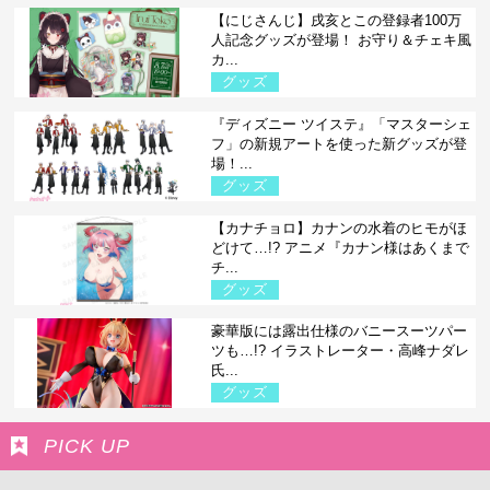
【にじさんじ】戌亥とこの登録者100万
人記念グッズが登場！ お守り＆チェキ風
カ...
グッズ
『ディズニー ツイステ』「マスターシェ
フ」の新規アートを使った新グッズが登
場！...
グッズ
【カナチョロ】カナンの水着のヒモがほ
どけて…!? アニメ『カナン様はあくまで
チ...
グッズ
豪華版には露出仕様のバニースーツパー
ツも…!? イラストレーター・高峰ナダレ
氏...
グッズ
PICK UP