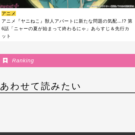
アニメ
アニメ『ヤニねこ』獣人アパートに新たな問題の気配…!? 第
6話「ニャーの夏が始まって終わるにゃ」あらすじ＆先行カ
ット
Ranking
あわせて読みたい