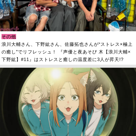
その他
浪川大輔さん、下野紘さん、佐藤拓也さんが“ストレス×極上
の癒し”でリフレッシュ！ 『声優と夜あそび 木【浪川大輔×
下野紘】#11』はストレスと癒しの温度差に3人が昇天!?