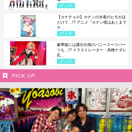
グッズ
【カナチョロ】カナンの水着のヒモがほ
どけて…!? アニメ『カナン様はあくまで
チ...
グッズ
豪華版には露出仕様のバニースーツパー
ツも…!? イラストレーター・高峰ナダレ
氏...
グッズ
PICK UP