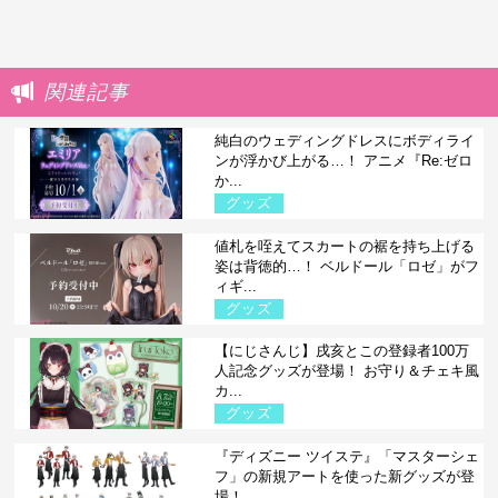
関連記事
純白のウェディングドレスにボディライ
ンが浮かび上がる…！ アニメ『Re:ゼロ
か...
グッズ
値札を咥えてスカートの裾を持ち上げる
姿は背徳的…！ ベルドール「ロゼ」がフ
ィギ...
グッズ
【にじさんじ】戌亥とこの登録者100万
人記念グッズが登場！ お守り＆チェキ風
カ...
グッズ
『ディズニー ツイステ』「マスターシェ
フ」の新規アートを使った新グッズが登
場！...