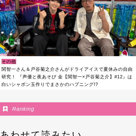
その他
関智一さん＆戸谷菊之介さんがドライアイスで夏休みの自由
研究！ 『声優と夜あそび 金【関智一×戸谷菊之介】#12』は
白いシャボン玉作りでまさかのハプニング!?
Ranking
あわせて読みたい