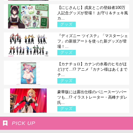
【にじさんじ】戌亥とこの登録者100万
人記念グッズが登場！ お守り＆チェキ風
カ...
グッズ
『ディズニー ツイステ』「マスターシェ
フ」の新規アートを使った新グッズが登
場！...
グッズ
【カナチョロ】カナンの水着のヒモがほ
どけて…!? アニメ『カナン様はあくまで
チ...
グッズ
豪華版には露出仕様のバニースーツパー
ツも…!? イラストレーター・高峰ナダレ
氏...
グッズ
PICK UP