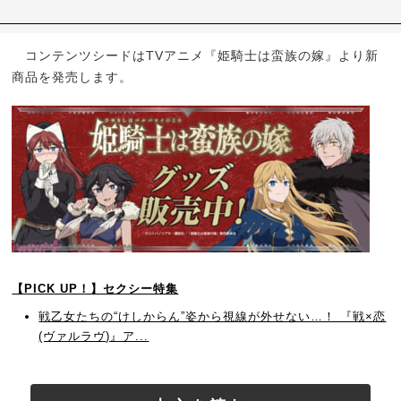
コンテンツシードはTVアニメ『姫騎士は蛮族の嫁』より新
商品を発売します。
【PICK UP！】セクシー特集
戦乙女たちの“けしからん”姿から視線が外せない…！ 『戦×恋
(ヴァルラヴ)』ア...