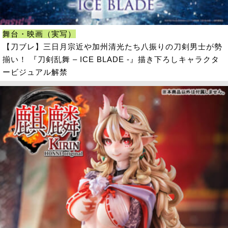
舞台・映画（実写）
【刀ブレ】三日月宗近や加州清光たち八振りの刀剣男士が勢
揃い！ 『刀剣乱舞 – ICE BLADE -』描き下ろしキャラクタ
ービジュアル解禁