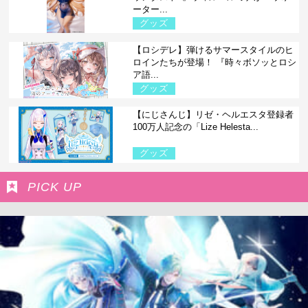
ーター...
グッズ
【ロシデレ】弾けるサマースタイルのヒ
ロインたちが登場！ 『時々ボソッとロシ
ア語...
グッズ
【にじさんじ】リゼ・ヘルエスタ登録者
100万人記念の「Lize Helesta...
グッズ
PICK UP