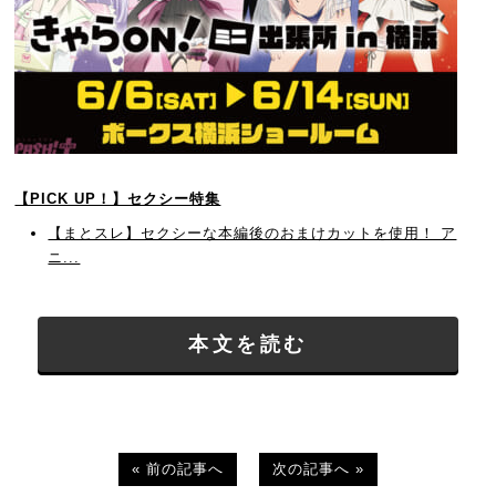
【PICK UP！】セクシー特集
【まとスレ】セクシーな本編後のおまけカットを使用！ ア
ニ...
本文を読む
« 前の記事へ
次の記事へ »