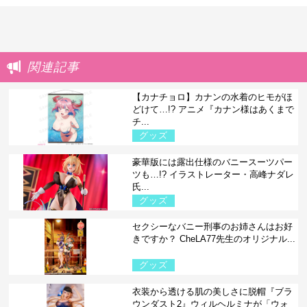
関連記事
【カナチョロ】カナンの水着のヒモがほ
どけて…!? アニメ『カナン様はあくまで
チ...
グッズ
豪華版には露出仕様のバニースーツパー
ツも…!? イラストレーター・高峰ナダレ
氏...
グッズ
セクシーなバニー刑事のお姉さんはお好
きですか？ CheLA77先生のオリジナル...
グッズ
衣装から透ける肌の美しさに脱帽『ブラ
ウンダスト2』ウィルヘルミナが「ウォ