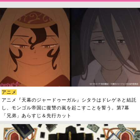
アニメ
アニメ『天幕のジャードゥーガル』シタラはドレゲネと結託
し、モンゴル帝国に復讐の嵐を起こすことを誓う。第7幕
「兄弟」あらすじ＆先行カット