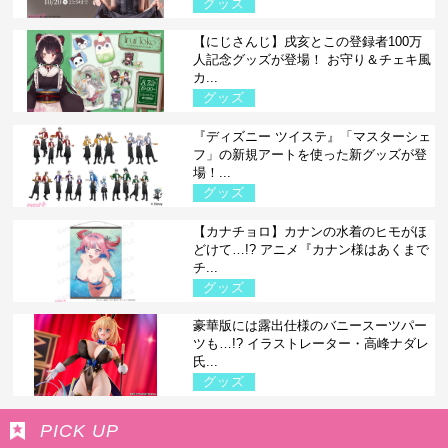
グッズ
【にじさんじ】戌亥とこの登録者100万
人記念グッズが登場！ お守り＆チェキ風
カ...
グッズ
『ディズニー ツイステ』「マスターシェ
フ」の新規アートを使った新グッズが登
場！...
グッズ
【カナチョロ】カナンの水着のヒモがほ
どけて…!? アニメ『カナン様はあくまで
チ...
グッズ
豪華版には露出仕様のバニースーツパー
ツも…!? イラストレーター・高峰ナダレ
氏...
グッズ
PICK UP