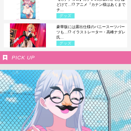
どけて…!? アニメ『カナン様はあくまで
チ...
グッズ
豪華版には露出仕様のバニースーツパー
ツも…!? イラストレーター・高峰ナダレ
氏...
グッズ
PICK UP