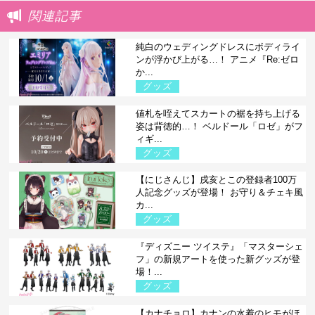
関連記事
純白のウェディングドレスにボディライ
ンが浮かび上がる…！ アニメ『Re:ゼロ
か...
グッズ
値札を咥えてスカートの裾を持ち上げる
姿は背徳的…！ ベルドール「ロゼ」がフ
ィギ...
グッズ
【にじさんじ】戌亥とこの登録者100万
人記念グッズが登場！ お守り＆チェキ風
カ...
グッズ
『ディズニー ツイステ』「マスターシェ
フ」の新規アートを使った新グッズが登
場！...
グッズ
【カナチョロ】カナンの水着のヒモがほ