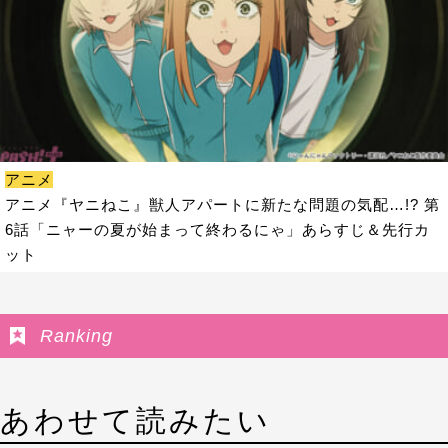
アニメ
アニメ『ヤニねこ』獣人アパートに新たな問題の気配…!? 第
6話「ニャーの夏が始まって終わるにゃ」あらすじ＆先行カ
ット
Ranking
あわせて読みたい