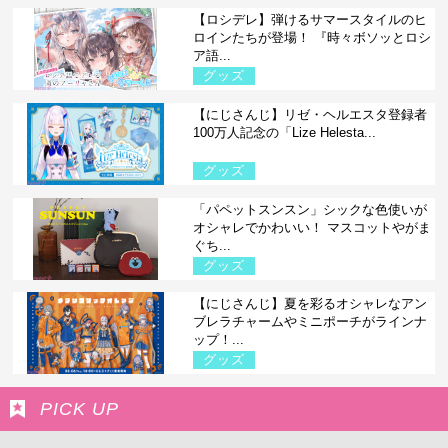
【ロシデレ】弾けるサマースタイルのヒ
ロインたちが登場！ 『時々ボソッとロシ
ア語...
グッズ
【にじさんじ】リゼ・ヘルエスタ登録者
100万人記念の「Lize Helesta...
グッズ
「パペットスンスン」シックな色使いが
オシャレでかわいい！ マスコットやがま
ぐち...
グッズ
【にじさんじ】夏を彩るオシャレなアン
ブレラチャームやミニポーチがラインナ
ップ！...
グッズ
PICK UP