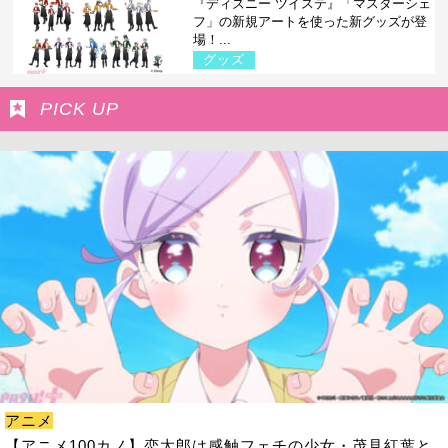
『ディズニー ツイステ』「マスターシェ
フ」の新規アートを使った新グッズが登
場！...
グッズ
PICK UP
アニメ
【アニメ100カノ】恋太郎は感触フェチの少女・茂見紅葉と