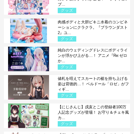
プ...
グッズ
肉感ボディと大胆ビキニ水着のコンビネ
ーションにクラクラ。『ブラウンダスト
2』ユ...
グッズ
純白のウェディングドレスにボディライ
ンが浮かび上がる…！ アニメ『Re:ゼロ
か...
グッズ
値札を咥えてスカートの裾を持ち上げる
姿は背徳的…！ ベルドール「ロゼ」がフ
ィギ...
グッズ
【にじさんじ】戌亥とこの登録者100万
人記念グッズが登場！ お守り＆チェキ風
カ...
グッズ