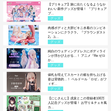
【プリキュア】旅に出たくなるようなか
わいい新作グッズが登場！ 『プリキュア
プ...
グッズ
肉感ボディと大胆ビキニ水着のコンビネ
ーションにクラクラ。『ブラウンダスト
2』ユ...
グッズ
純白のウェディングドレスにボディライ
ンが浮かび上がる…！ アニメ『Re:ゼロ
か...
グッズ
値札を咥えてスカートの裾を持ち上げる
姿は背徳的…！ ベルドール「ロゼ」がフ
ィギ...
グッズ
【にじさんじ】戌亥とこの登録者100万
人記念グッズが登場！ お守り＆チェキ風
カ...