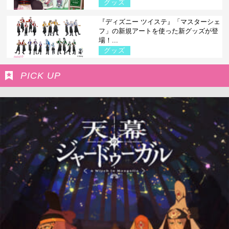
グッズ
『ディズニー ツイステ』「マスターシェ
フ」の新規アートを使った新グッズが登
場！...
グッズ
PICK UP