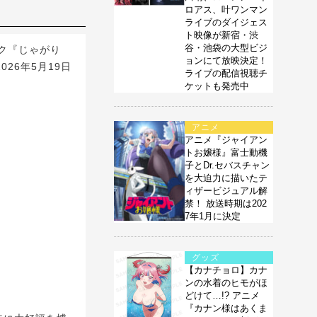
ロアス、叶ワンマン
ライブのダイジェス
ト映像が新宿・渋
谷・池袋の大型ビジ
ク『じゃがり
ョンにて放映決定！
2026年5月19日
ライブの配信視聴チ
ケットも発売中
アニメ
アニメ『ジャイアン
トお嬢様』富士動機
子とDr.セバスチャン
を大迫力に描いたテ
ィザービジュアル解
禁！ 放送時期は202
7年1月に決定
グッズ
【カナチョロ】カナ
ンの水着のヒモがほ
どけて…!? アニメ
『カナン様はあくま