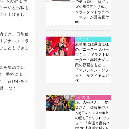
年に大好評を博
でチョロい』新グッ
ズのBIGアクリルキ
ケージと形状を
ャラスタンドやラバ
に仕上げまし
ーマットが受注受付
中
納でき、日常使
グッズ
リジナルストラ
豪華版には露出仕様
むこともできま
のバニースーツパー
ツも…!? イラストレ
ーター・高峰ナダレ
氏の原画をもとに
気を集めてい
「マジシャン・ソフ
む、手軽に楽し
ィア」がフィギュア
化
た、遊び心ある
見逃しなく！
その他
浪川大輔さん、下野
紘さん、佐藤拓也さ
んが“ストレス×極上
の癒し”でリフレッシ
ュ！ 『声優と夜あそ
び 木【浪川大輔×下