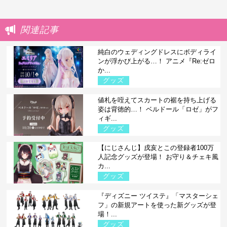
関連記事
純白のウェディングドレスにボディライ
ンが浮かび上がる…！ アニメ『Re:ゼロ
か...
グッズ
値札を咥えてスカートの裾を持ち上げる
姿は背徳的…！ ベルドール「ロゼ」がフ
ィギ...
グッズ
【にじさんじ】戌亥とこの登録者100万
人記念グッズが登場！ お守り＆チェキ風
カ...
グッズ
『ディズニー ツイステ』「マスターシェ
フ」の新規アートを使った新グッズが登
場！...
グッズ