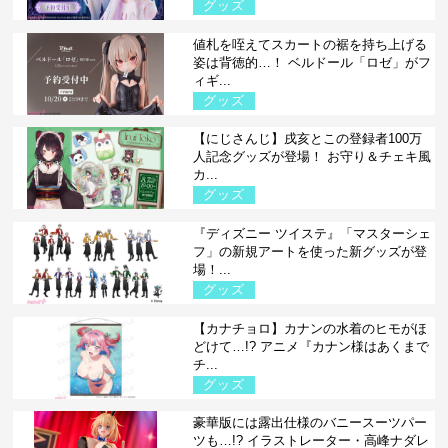
グッズ
値札を咥えてスカートの裾を持ち上げる
姿は背徳的…！ ベルドール「ロゼ」がフ
ィギ...
グッズ
【にじさんじ】戌亥とこの登録者100万
人記念グッズが登場！ お守り＆チェキ風
カ...
グッズ
『ディズニー ツイステ』「マスターシェ
フ」の新規アートを使った新グッズが登
場！...
グッズ
【カナチョロ】カナンの水着のヒモがほ
どけて…!? アニメ『カナン様はあくまで
チ...
グッズ
豪華版には露出仕様のバニースーツパー
ツも…!? イラストレーター・高峰ナダレ