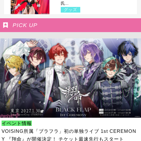
氏...
グッズ
PICK UP
イベント情報
VOISING所属「ブラフラ」初の単独ライブ 1st CEREMON
Y 『翔命』が開催決定！ チケット最速先行もスタート