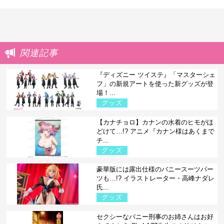
関連記事
『ディズニー ツイステ』「マスターシェ
フ」の新規アートを使った新グッズが登
場！...
グッズ
【カナチョロ】カナンの水着のヒモがほ
どけて…!? アニメ『カナン様はあくまで
チ...
グッズ
豪華版には露出仕様のバニースーツパー
ツも…!? イラストレーター・高峰ナダレ
氏...
グッズ
セクシーなバニー刑事のお姉さんはお好