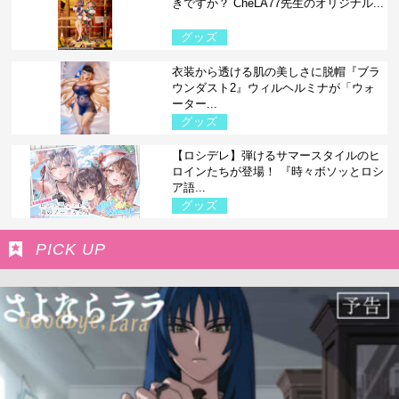
きですか？ CheLA77先生のオリジナル...
グッズ
衣装から透ける肌の美しさに脱帽『ブラ
ウンダスト2』ウィルヘルミナが「ウォ
ーター...
グッズ
【ロシデレ】弾けるサマースタイルのヒ
ロインたちが登場！ 『時々ボソッとロシ
ア語...
グッズ
PICK UP