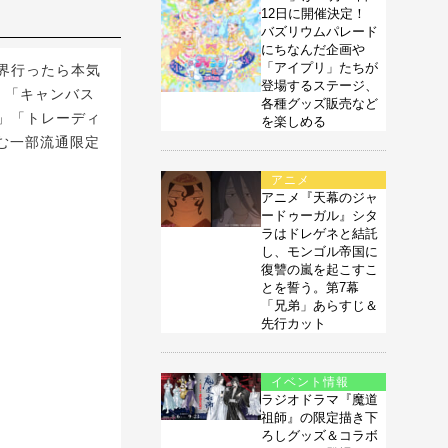
12日に開催決定！
バズリウムパレード
にちなんだ企画や
「アイプリ」たちが
界行ったら本気
登場するステージ、
ー」「キャンバス
各種グッズ販売など
」「トレーディ
を楽しめる
含む一部流通限定
アニメ
アニメ『天幕のジャ
ードゥーガル』シタ
ラはドレゲネと結託
し、モンゴル帝国に
復讐の嵐を起こすこ
とを誓う。第7幕
「兄弟」あらすじ＆
先行カット
イベント情報
ラジオドラマ『魔道
祖師』の限定描き下
ろしグッズ＆コラボ