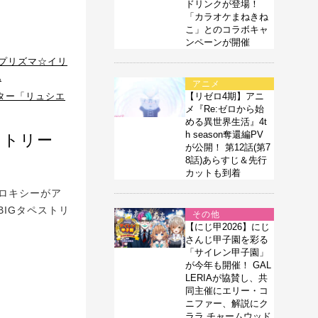
ドリンクが登場！
「カラオケまねきね
こ」とのコラボキャ
ンペーンが開催
r プリズマ☆イリ
化
アニメ
ター「リュシエ
【リゼロ4期】アニ
メ『Re:ゼロから始
める異世界生活』4t
h season奪還編PV
ストリー
が公開！ 第12話(第7
8話)あらすじ＆先行
カットも到着
のロキシーがア
IGタペストリ
その他
【にじ甲2026】にじ
さんじ甲子園を彩る
「サイレン甲子園」
が今年も開催！ GAL
LERIAが協賛し、共
同主催にエリー・コ
ニファー、解説にク
ララ チャームウッド