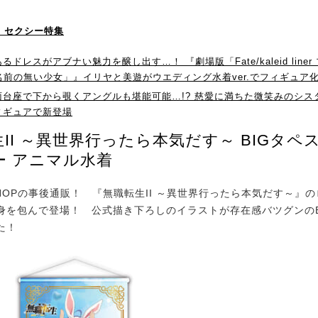
！】セクシー特集
るドレスがアブナい魅力を醸し出す…！ 『劇場版「Fate/kaleid line
ht 名前の無い少女」』イリヤと美遊がウエディング水着ver.でフィギュア
面台座で下から覗くアングルも堪能可能…!? 慈愛に満ちた微笑みのシス
ィギュアで新登場
II ～異世界行ったら本気だす～ BIGタペ
ー アニマル水着
SHOPの事後通販！ 『無職転生II ～異世界行ったら本気だす～』
身を包んで登場！ 公式描き下ろしのイラストが存在感バツグンのB
た！