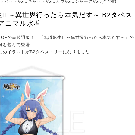
ビットVer./キャットVer./カウVer./シャークVer.(全4種)
II ～異世界行ったら本気だす～ B2タペス
 アニマル水着
SHOPの事後通販！ 『無職転生II ～異世界行ったら本気だす～』
身を包んで登場！
しのイラストがB2タペストリーになりました！