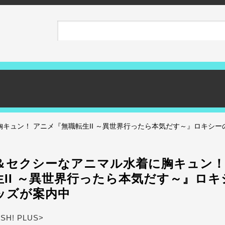
キュン！ アニメ『無職転生II ～異世界行ったら本気だす～』ロキシ
＆セクシーなアニマル水着に胸キュン！
生II ～異世界行ったら本気だす～』ロ
ッズが案内中
ASH! PLUS>