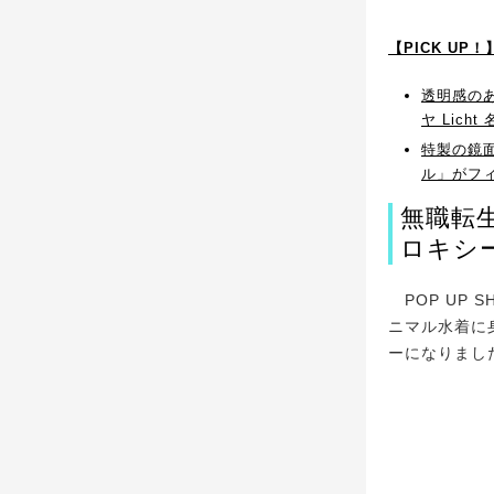
【PICK UP
透明感のあ
ヤ Lic
特製の鏡
ル」がフ
無職転生
ロキシ
POP UP 
ニマル水着に
ーになりまし