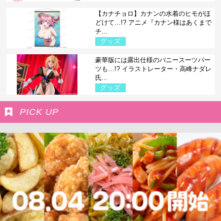
【カナチョロ】カナンの水着のヒモがほ
どけて…!? アニメ『カナン様はあくまで
チ...
グッズ
豪華版には露出仕様のバニースーツパー
ツも…!? イラストレーター・高峰ナダレ
氏...
グッズ
PICK UP