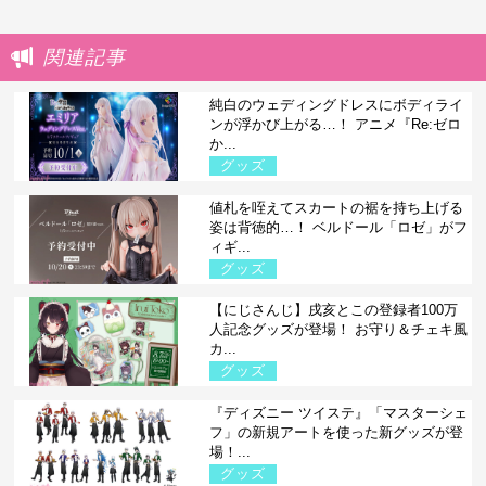
関連記事
純白のウェディングドレスにボディライ
ンが浮かび上がる…！ アニメ『Re:ゼロ
か...
グッズ
値札を咥えてスカートの裾を持ち上げる
姿は背徳的…！ ベルドール「ロゼ」がフ
ィギ...
グッズ
【にじさんじ】戌亥とこの登録者100万
人記念グッズが登場！ お守り＆チェキ風
カ...
グッズ
『ディズニー ツイステ』「マスターシェ
フ」の新規アートを使った新グッズが登
場！...
グッズ