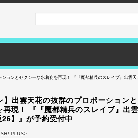
ションとセクシーな水着姿を再現！ 『『魔都精兵のスレイブ』出雲天花 水
レ】出雲天花の抜群のプロポーションと
を再現！ 『『魔都精兵のスレイブ』出雲
再販26】』が予約受付中
ASH! PLUS>