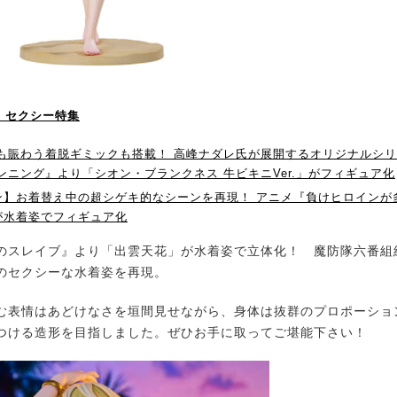
！】セクシー特集
HIも賑わう着脱ギミックも搭載！ 高峰ナダレ氏が展開するオリジナルシ
ンニング』より「シオン・ブランクネス 牛ビキニVer.」がフィギュア化
ン】お着替え中の超シゲキ的なシーンを再現！ アニメ『負けヒロインが
が水着姿でフィギュア化
スレイブ』より「出雲天花」が水着姿で立体化！ 魔防隊六番組
のセクシーな水着姿を再現。
表情はあどけなさを垣間見せながら、身体は抜群のプロポーショ
つける造形を目指しました。ぜひお手に取ってご堪能下さい！