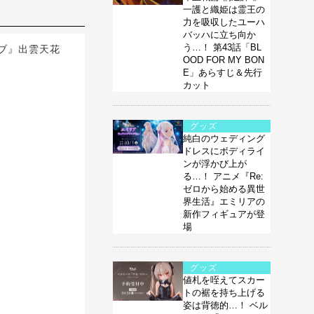
一護と織姫は霊王の
力を吸収したユーハ
バッハに立ち向か
う…！ 第43話「BL
ブ』出雲天花
OOD FOR MY BON
E」あらすじ＆先行
カット
グッズ
純白のウェディング
ドレスにボディライ
ンが浮かび上が
る…！ アニメ『Re:
ゼロから始める異世
界生活』エミリアの
新作フィギュアが登
場
グッズ
値札を咥えてスカー
トの裾を持ち上げる
姿は背徳的…！ ベル