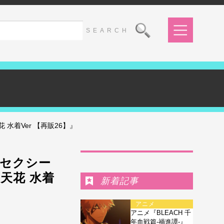
着Ver 【再販26】』
Ranking
セクシー
天花 水着
新着記事
アニメ
アニメ『BLEACH 千
年血戦篇-禍進譚-』