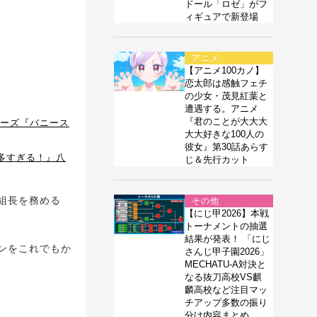
ドール「ロゼ」がフ
ィギュアで新登場
アニメ
【アニメ100カノ】
恋太郎は感触フェチ
の少女・茂見紅葉と
遭遇する。アニメ
『君のことが大大大
リーズ『バニース
大大好きな100人の
彼女』第30話あらす
多すぎる！』八
じ＆先行カット
組長を務める
その他
【にじ甲2026】本戦
トーナメントの抽選
結果が発表！ 「にじ
ンをこれでもか
さんじ甲子園2026」
MECHATU-A対決と
なる抜刀高校VS麒
麟高校など注目マッ
チアップ多数の振り
分け内容まとめ