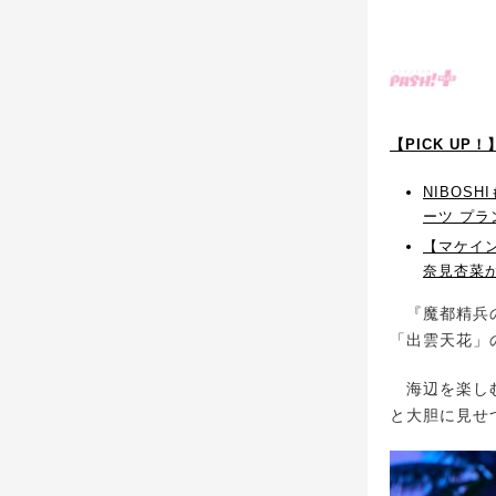
【PICK UP
NIBOS
ーツ プラ
【マケイ
奈見杏菜
『魔都精兵の
「出雲天花」
海辺を楽しむ
と大胆に見せ