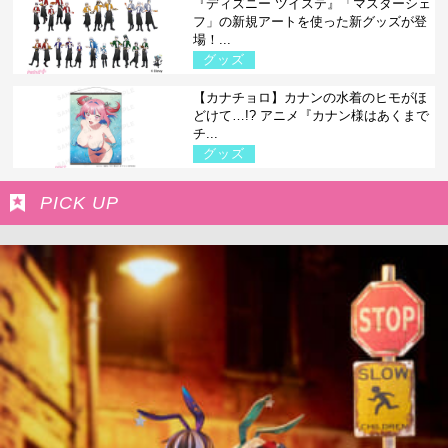
『ディズニー ツイステ』「マスターシェ
フ」の新規アートを使った新グッズが登
場！...
グッズ
【カナチョロ】カナンの水着のヒモがほ
どけて…!? アニメ『カナン様はあくまで
チ...
グッズ
PICK UP