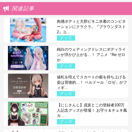
関連記事
肉感ボディと大胆ビキニ水着のコンビネ
ーションにクラクラ。『ブラウンダスト
2』ユ...
グッズ
純白のウェディングドレスにボディライ
ンが浮かび上がる…！ アニメ『Re:ゼロ
か...
グッズ
値札を咥えてスカートの裾を持ち上げる
姿は背徳的…！ ベルドール「ロゼ」がフ
ィギ...
グッズ
【にじさんじ】戌亥とこの登録者100万
人記念グッズが登場！ お守り＆チェキ風
カ...
グッズ