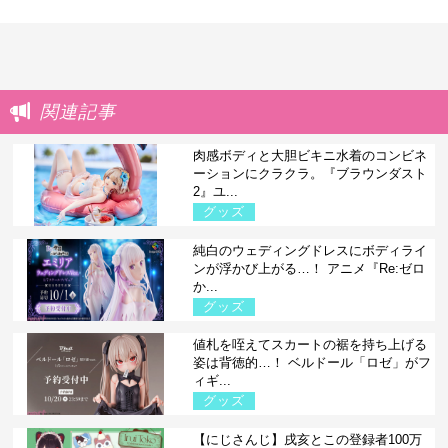
関連記事
肉感ボディと大胆ビキニ水着のコンビネ
ーションにクラクラ。『ブラウンダスト
2』ユ...
グッズ
純白のウェディングドレスにボディライ
ンが浮かび上がる…！ アニメ『Re:ゼロ
か...
グッズ
値札を咥えてスカートの裾を持ち上げる
姿は背徳的…！ ベルドール「ロゼ」がフ
ィギ...
グッズ
【にじさんじ】戌亥とこの登録者100万