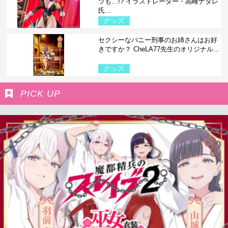
ツも…!? イラストレーター・高峰ナダレ
氏...
グッズ
セクシーなバニー刑事のお姉さんはお好
きですか？ CheLA77先生のオリジナル...
グッズ
PICK UP