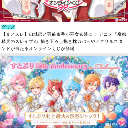
グッズ
【まとスレ】山城恋と羽前京香が巫女衣装に！ アニメ『魔都
精兵のスレイブ2』描き下ろし抱き枕カバーやアクリルスタ
ンドが当たるオンラインくじが登場