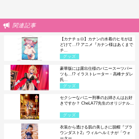
関連記事
【カナチョロ】カナンの水着のヒモがほ
どけて…!? アニメ『カナン様はあくまで
チ...
グッズ
豪華版には露出仕様のバニースーツパー
ツも…!? イラストレーター・高峰ナダレ
氏...
グッズ
セクシーなバニー刑事のお姉さんはお好
きですか？ CheLA77先生のオリジナル...
グッズ
衣装から透ける肌の美しさに脱帽『ブラ
ウンダスト2』ウィルヘルミナが「ウォ
ーター...