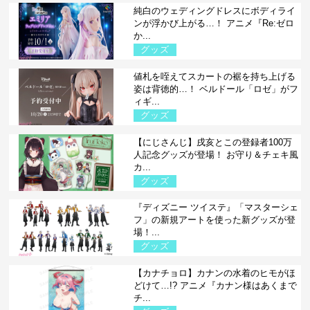
純白のウェディングドレスにボディライ
ンが浮かび上がる…！ アニメ『Re:ゼロ
か...
グッズ
値札を咥えてスカートの裾を持ち上げる
姿は背徳的…！ ベルドール「ロゼ」がフ
ィギ...
グッズ
【にじさんじ】戌亥とこの登録者100万
人記念グッズが登場！ お守り＆チェキ風
カ...
グッズ
『ディズニー ツイステ』「マスターシェ
フ」の新規アートを使った新グッズが登
場！...
グッズ
【カナチョロ】カナンの水着のヒモがほ
どけて…!? アニメ『カナン様はあくまで
チ...