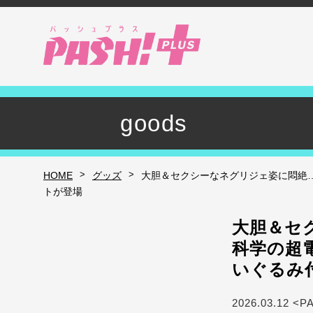
goods
>
>
HOME
グッズ
大胆＆セクシーなネグリジェ姿に悶絶
トが登場
大胆＆セ
科学の超
いぐるみ
2026.03.12 <P