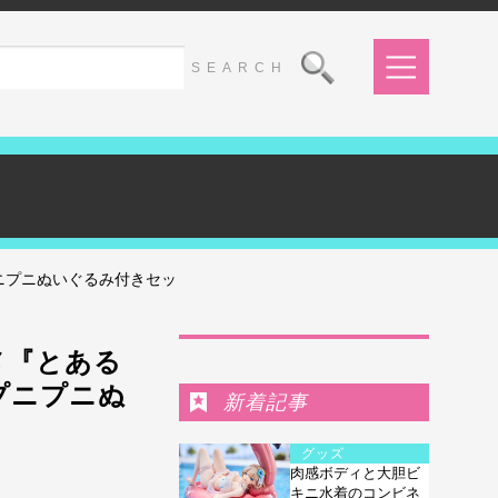
ニプニぬいぐるみ付きセッ
Ranking
メ『とある
プニプニぬ
新着記事
グッズ
肉感ボディと大胆ビ
キニ水着のコンビネ