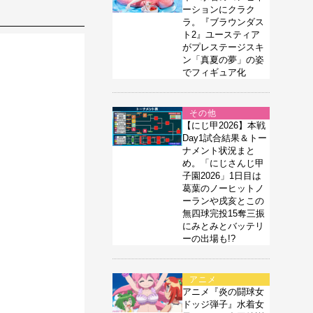
ーションにクラク
ラ。『ブラウンダス
ト2』ユースティア
がプレステージスキ
ン「真夏の夢」の姿
でフィギュア化
その他
【にじ甲2026】本戦
Day1試合結果＆トー
ナメント状況まと
め。「にじさんじ甲
子園2026」1日目は
葛葉のノーヒットノ
ーランや戌亥とこの
無四球完投15奪三振
にみとみとバッテリ
ーの出場も!?
アニメ
アニメ『炎の闘球女
ドッジ弾子』水着女