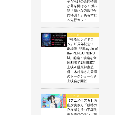
子だらけの合同特訓
が幕を開ける！ 第6
話「新たな強敵!?合
同特訓！」あらすじ
＆先行カット
アニメ
『輪るピングドラ
ム』15周年記念！
劇場版『RE:cycle of
the PENGUINDRU
M』前編・後編を全
国劇場で1週間限定
上映＆幾原邦彦監
督、木村昴さん登壇
のトークショー付き
上映会が開催
アニメ
【アニメ生穴る】内
山夕実さん「独特の
存在感を放つ平塚先
生を原作のテンポ感