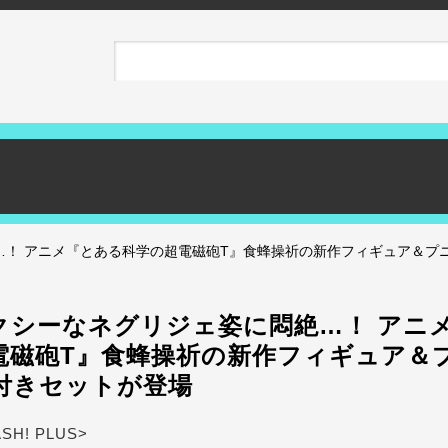
…！ アニメ『とある科学の超電磁砲T』食蜂操祈の新作フィギュア＆プ
クシーなネグリジェ姿に悶絶…！ アニ
電磁砲T』食蜂操祈の新作フィギュア＆
付きセットが登場
ASH! PLUS>