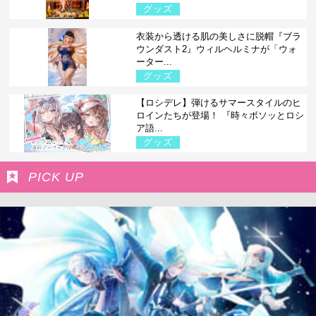
グッズ
衣装から透ける肌の美しさに脱帽『ブラ
ウンダスト2』ウィルヘルミナが「ウォ
ーター...
グッズ
【ロシデレ】弾けるサマースタイルのヒ
ロインたちが登場！ 『時々ボソッとロシ
ア語...
グッズ
PICK UP