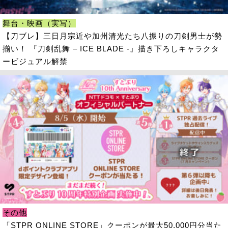
舞台・映画（実写）
【刀ブレ】三日月宗近や加州清光たち八振りの刀剣男士が勢
揃い！ 『刀剣乱舞 – ICE BLADE -』描き下ろしキャラクタ
ービジュアル解禁
その他
「STPR ONLINE STORE」クーポンが最大50,000円分当た