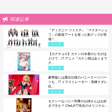
関連記事
『ディズニー ツイステ』「マスターシェ
フ」の新規アートを使った新グッズが登
場！...
グッズ
【カナチョロ】カナンの水着のヒモがほ
どけて…!? アニメ『カナン様はあくまで
チ...
グッズ
豪華版には露出仕様のバニースーツパー
ツも…!? イラストレーター・高峰ナダレ
氏...
グッズ
セクシーなバニー刑事のお姉さんはお好
きですか？ CheLA77先生のオリジナル...