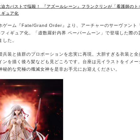
大迫力バストで悩殺！ 『アズールレーン』フランクリンが「看護師のト
ィギュア化
ーム『Fate/Grand Order』より、アーチャーのサーヴァン
ールフィギュア化。「虚数羅針内界 ペーパームーン」で登場した際の
ました。
兵装と抜群のプロポーションを忠実に再現。大胆すぎる衣装と全
インを描く後ろ髪なども見どころです。台座は元イラストをイメー
神秘的な究極の殲滅女神を是非お手元にお迎えください。