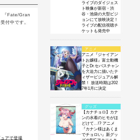
ライブのダイジェス
ト映像が新宿・渋
谷・池袋の大型ビジ
Fate/Gran
ョンにて放映決定！
約受付中です。
ライブの配信視聴チ
ケットも発売中
アニメ
アニメ『ジャイアン
トお嬢様』富士動機
子とDr.セバスチャン
を大迫力に描いたテ
ィザービジュアル解
禁！ 放送時期は202
7年1月に決定
グッズ
【カナチョロ】カナ
ンの水着のヒモがほ
どけて…!? アニメ
『カナン様はあくま
でチョロい』新グッ
ギュアで登場