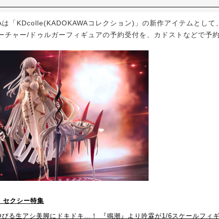
は「KDcolle(KADOKAWAコレクション)」の新作アイテムとして、『
』 アーチャー/ドゥルガーフィギュアの予約受付を、カドストなどで予
！】セクシー特集
伸びる生アシ美脚にドキドキ…！ 『鳴潮』より吟霖が1/6スケールフィ