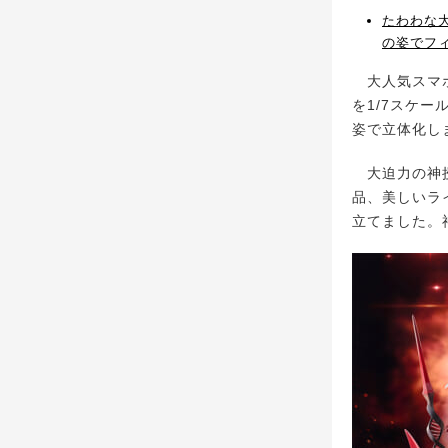
たわわな
の姿でフ
大人気スマホゲ
を1/7スケ
姿で立体化し
大迫力の神授
品、美しいラ
立てました。