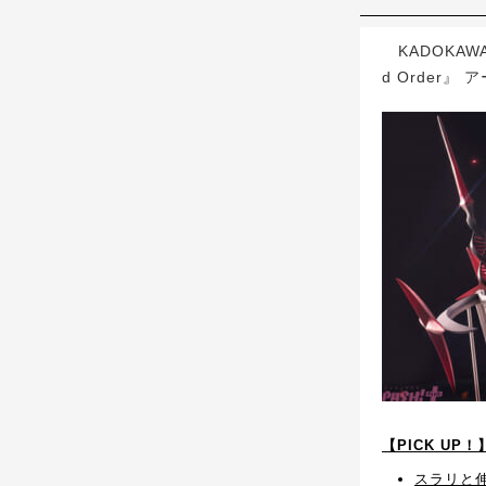
KADOKAWA
d Order
【PICK UP
スラリと