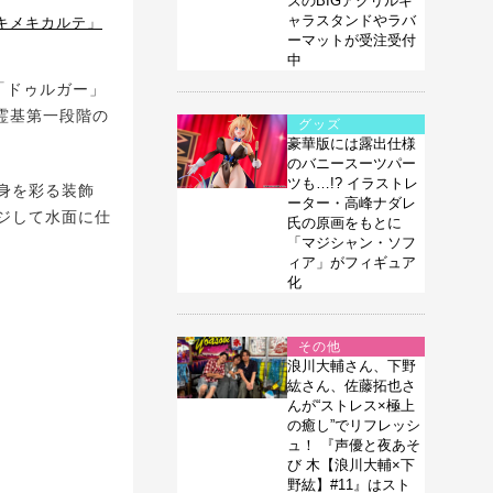
ズのBIGアクリルキ
ャラスタンドやラバ
キメキカルテ」
ーマットが受注受付
中
ト「ドゥルガー」
霊基第一段階の
グッズ
豪華版には露出仕様
のバニースーツパー
ツも…!? イラストレ
身を彩る装飾
ーター・高峰ナダレ
ジして水面に仕
氏の原画をもとに
「マジシャン・ソフ
ィア」がフィギュア
化
その他
浪川大輔さん、下野
紘さん、佐藤拓也さ
んが“ストレス×極上
の癒し”でリフレッシ
ュ！ 『声優と夜あそ
び 木【浪川大輔×下
野紘】#11』はスト