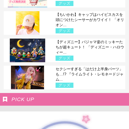
グッズ
【ちいかわ】キャップはハイビスカスを
頭につけたシーサーがカワイイ！ 「オリ
オン...
グッズ
【ディズニー】パジャマ姿のミッキーた
ちが超キュート！ 「ディズニー・ハロウ
ィー...
グッズ
セクシーすぎる「はだけ上半身パーツ」
も…!? 『ライムライト・レモネードジャ
ム...
グッズ
PICK UP