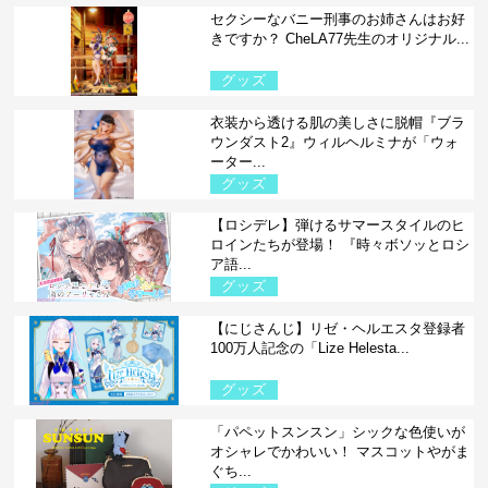
セクシーなバニー刑事のお姉さんはお好
きですか？ CheLA77先生のオリジナル...
グッズ
衣装から透ける肌の美しさに脱帽『ブラ
ウンダスト2』ウィルヘルミナが「ウォ
ーター...
グッズ
【ロシデレ】弾けるサマースタイルのヒ
ロインたちが登場！ 『時々ボソッとロシ
ア語...
グッズ
【にじさんじ】リゼ・ヘルエスタ登録者
100万人記念の「Lize Helesta...
グッズ
「パペットスンスン」シックな色使いが
オシャレでかわいい！ マスコットやがま
ぐち...