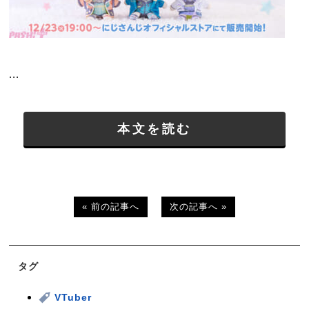
...
本文を読む
« 前の記事へ
次の記事へ »
タグ
VTuber