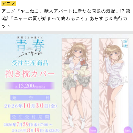
アニメ
アニメ『ヤニねこ』獣人アパートに新たな問題の気配…!? 第
6話「ニャーの夏が始まって終わるにゃ」あらすじ＆先行カ
ット