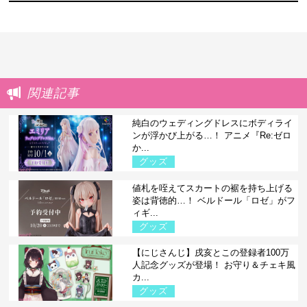
関連記事
純白のウェディングドレスにボディライ
ンが浮かび上がる…！ アニメ『Re:ゼロ
か...
グッズ
値札を咥えてスカートの裾を持ち上げる
姿は背徳的…！ ベルドール「ロゼ」がフ
ィギ...
グッズ
【にじさんじ】戌亥とこの登録者100万
人記念グッズが登場！ お守り＆チェキ風
カ...
グッズ