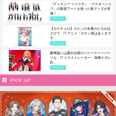
『ディズニー ツイステ』「マスターシェ
フ」の新規アートを使った新グッズが登
場！...
グッズ
【カナチョロ】カナンの水着のヒモがほ
どけて…!? アニメ『カナン様はあくまで
チ...
グッズ
豪華版には露出仕様のバニースーツパー
ツも…!? イラストレーター・高峰ナダレ
氏...
グッズ
PICK UP