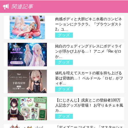
関連記事
肉感ボディと大胆ビキニ水着のコンビネ
ーションにクラクラ。『ブラウンダスト
2』ユ...
グッズ
純白のウェディングドレスにボディライ
ンが浮かび上がる…！ アニメ『Re:ゼロ
か...
グッズ
値札を咥えてスカートの裾を持ち上げる
姿は背徳的…！ ベルドール「ロゼ」がフ
ィギ...
グッズ
【にじさんじ】戌亥とこの登録者100万
人記念グッズが登場！ お守り＆チェキ風
カ...
グッズ
『ディズニー ツイステ』「マスターシェ