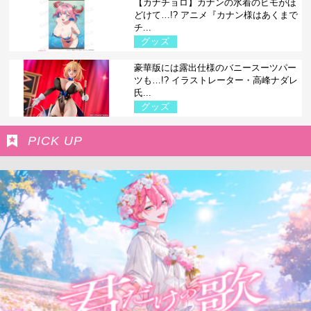
【カナチョロ】カナンの水着のヒモがほ
どけて…!? アニメ『カナン様はあくまで
チ...
グッズ
豪華版には露出仕様のバニースーツパー
ツも…!? イラストレーター・高峰ナダレ
氏...
グッズ
PICK UP