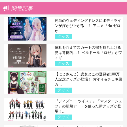
関連記事
純白のウェディングドレスにボディライ
ンが浮かび上がる…！ アニメ『Re:ゼロ
か...
グッズ
値札を咥えてスカートの裾を持ち上げる
姿は背徳的…！ ベルドール「ロゼ」がフ
ィギ...
グッズ
【にじさんじ】戌亥とこの登録者100万
人記念グッズが登場！ お守り＆チェキ風
カ...
グッズ
『ディズニー ツイステ』「マスターシェ
フ」の新規アートを使った新グッズが登
場！...
グッズ