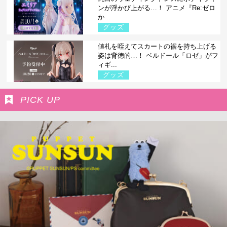
ンが浮かび上がる…！ アニメ『Re:ゼロ
か...
グッズ
値札を咥えてスカートの裾を持ち上げる
姿は背徳的…！ ベルドール「ロゼ」がフ
ィギ...
グッズ
PICK UP