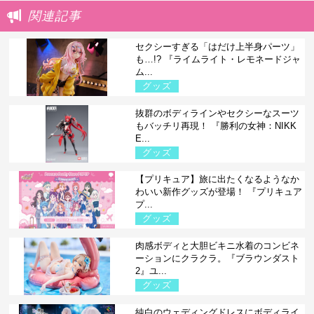
関連記事
セクシーすぎる「はだけ上半身パーツ」
も…!? 『ライムライト・レモネードジャ
ム...
グッズ
抜群のボディラインやセクシーなスーツ
もバッチリ再現！ 『勝利の女神：NIKK
E...
グッズ
【プリキュア】旅に出たくなるようなか
わいい新作グッズが登場！ 『プリキュア
プ...
グッズ
肉感ボディと大胆ビキニ水着のコンビネ
ーションにクラクラ。『ブラウンダスト
2』ユ...
グッズ
純白のウェディングドレスにボディライ