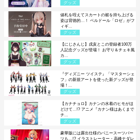
グッズ
値札を咥えてスカートの裾を持ち上げる
姿は背徳的…！ ベルドール「ロゼ」がフ
ィギ...
グッズ
【にじさんじ】戌亥とこの登録者100万
人記念グッズが登場！ お守り＆チェキ風
カ...
グッズ
『ディズニー ツイステ』「マスターシェ
フ」の新規アートを使った新グッズが登
場！...
グッズ
【カナチョロ】カナンの水着のヒモがほ
どけて…!? アニメ『カナン様はあくまで
チ...
グッズ
豪華版には露出仕様のバニースーツパー
ツも…!? イラストレーター・高峰ナダレ