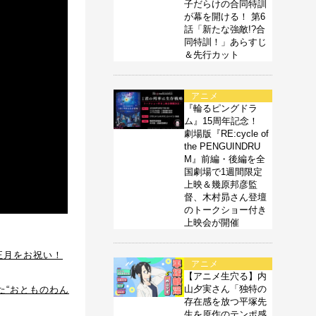
子だらけの合同特訓
が幕を開ける！ 第6
話「新たな強敵!?合
同特訓！」あらすじ
＆先行カット
アニメ
『輪るピングドラ
ム』15周年記念！
劇場版『RE:cycle of
the PENGUINDRU
M』前編・後編を全
国劇場で1週間限定
上映＆幾原邦彦監
督、木村昴さん登壇
のトークショー付き
上映会が開催
正月をお祝い！
アニメ
【アニメ生穴る】内
山夕実さん「独特の
た“おとものわん
存在感を放つ平塚先
生を原作のテンポ感