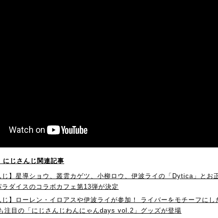
！】にじさんじ関連記事
じ】星導ショウ、叢雲カゲツ、小柳ロウ、伊波ライの「Dytica」とお
パラダイスのコラボカフェ第13弾が決定
んじ】ローレン・イロアスや伊波ライが参加！ ライバーをモチーフにし
も注目の「にじさんじわんにゃんdays vol.2」グッズが登場