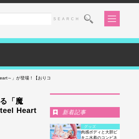
eart～」が登場！【おりコ
Ranking
る「魔
l Heart
新着記事
グッズ
肉感ボディと大胆ビ
キニ水着のコンビネ