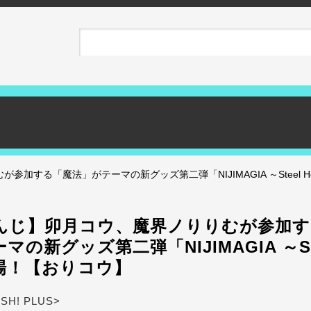
加する「魔法」がテーマの新グッズ第二弾「NIJIMAGIA ～Steel H
んじ】卯月コウ、魔界ノりりむが参加す
の新グッズ第二弾「NIJIMAGIA ～Stee
場！【おりコウ】
ASH! PLUS>