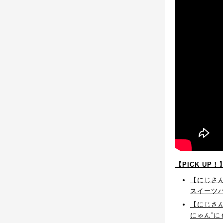
【PICK UP
【にじさん
スイーツ
【にじさ
にゃん”に