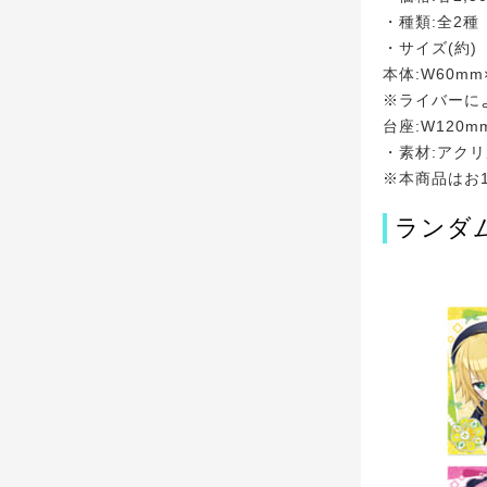
・種類:全2種
・サイズ(約)
本体:W60mm
※ライバーに
台座:W120m
・素材:アク
※本商品はお
ランダ