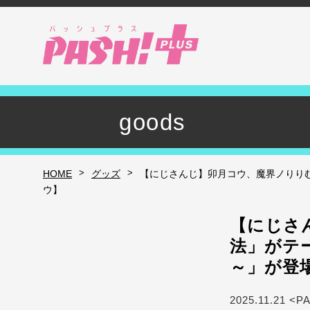
goods
>
>
HOME
グッズ
【にじさんじ】卯月コウ、魔界ノりりむが参
ウ】
【にじさ
法」がテーマ
～」が登
2025.11.21 <P