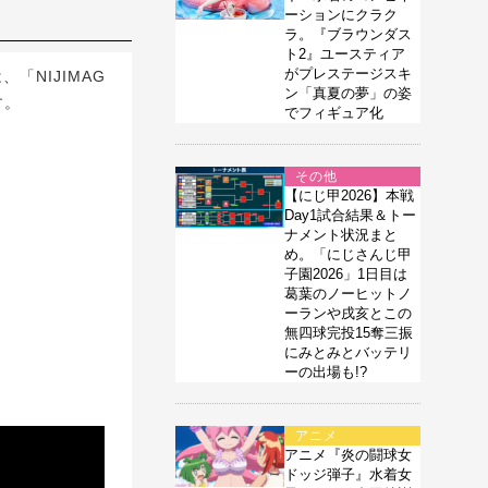
ーションにクラク
ラ。『ブラウンダス
ト2』ユースティア
がプレステージスキ
「NIJIMAG
ン「真夏の夢」の姿
す。
でフィギュア化
その他
【にじ甲2026】本戦
Day1試合結果＆トー
ナメント状況まと
め。「にじさんじ甲
子園2026」1日目は
葛葉のノーヒットノ
ーランや戌亥とこの
無四球完投15奪三振
にみとみとバッテリ
ーの出場も!?
アニメ
アニメ『炎の闘球女
ドッジ弾子』水着女