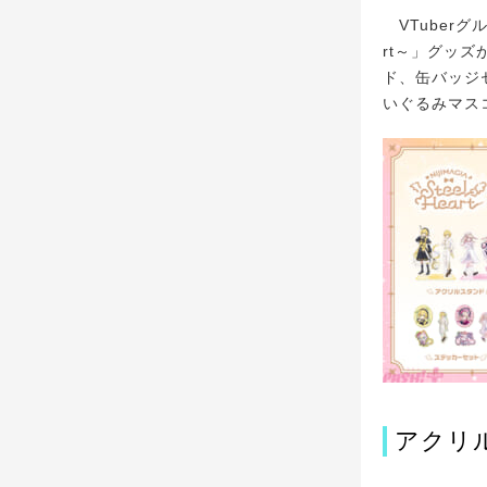
VTuberグ
rt～」グッ
ド、缶バッジ
いぐるみマス
アクリ