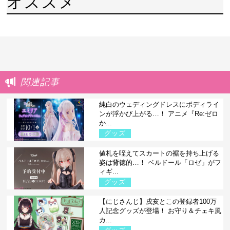
オススメ
関連記事
純白のウェディングドレスにボディライ
ンが浮かび上がる…！ アニメ『Re:ゼロ
か...
グッズ
値札を咥えてスカートの裾を持ち上げる
姿は背徳的…！ ベルドール「ロゼ」がフ
ィギ...
グッズ
【にじさんじ】戌亥とこの登録者100万
人記念グッズが登場！ お守り＆チェキ風
カ...