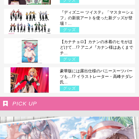
グッズ
『ディズニー ツイステ』「マスターシェ
フ」の新規アートを使った新グッズが登
場！...
グッズ
【カナチョロ】カナンの水着のヒモがほ
どけて…!? アニメ『カナン様はあくまで
チ...
グッズ
豪華版には露出仕様のバニースーツパー
ツも…!? イラストレーター・高峰ナダレ
氏...
グッズ
PICK UP