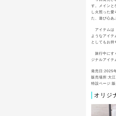
す。メインと
し火照った愛
た、遊び心あ
アイテムは「
ようなアイテ
としてもお持
旅行中にすぐ
ジナルアイテ
発売日:2025
販売場所:大
特設ページ:
オリジ