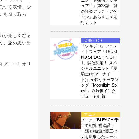
ニメ『名探偵プリキ
ュア！』第28話「謎
息つく表情、少
の怪盗デッチ・アゲ
ンを切り取っ
イン」あらすじ＆先
行カット
のが楽しくなる
音楽・CD
ん、旅の思い出
「ツキプロ」アニメ
イトフェア「TSUKI
NO SPLASH NIGH
T」開催決定！ スペ
ィズニー〉オリ
シャルユニット「夏
騎士(サマーナイ
ト)」が歌うテーマソ
ング『Moonlight Spl
ash』収録後インタ
ビューも到着
アニメ
アニメ『BLEACH 千
年血戦篇-禍進譚-』
一護と織姫は霊王の
力を吸収したユーハ