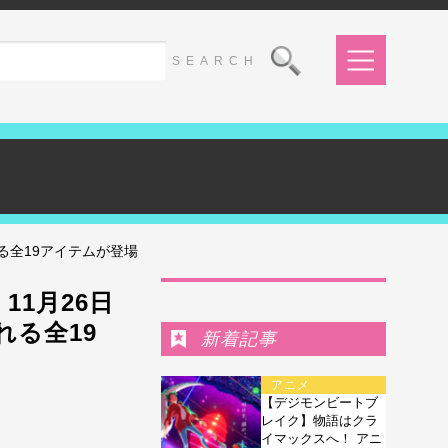
る全19アイテムが登場
Ranking
1月26日
れる全19
新着記事
アニメ
【デジモンビートブ
レイク】物語はクラ
イマックスへ！ アニ