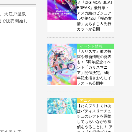
メ『DIGIMON BEAT
BREAK』最終章・
アスカ編のビジュア
は、大江戸温泉
ルや第42話「桜の友
設で販売開始し
情」あらすじ＆先行
カットが公開
イベント情報
『カリスマ』歌の披
露や最新情報の発表
も！ 5周年記念イベ
ント「カリスマニ
ア」開催決定。5周
年記念描きおろしイ
ラストも公開中
アニメ
【たんプリ】くれあ
はパティスリーチュ
チュのシフトを調整
してもらいながら探
偵をやることに！ ア
アイテムで