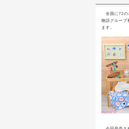
全国に72のホ
物語グループ
ます。
今回発売され