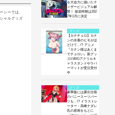
を大迫力に描いたテ
ィザービジュアル解
禁！ 放送時期は202
ーシーでは、
7年1月に決定
ペシャルグッズ
グッズ
【カナチョロ】カナ
ンの水着のヒモがほ
どけて…!? アニメ
『カナン様はあくま
でチョロい』新グッ
ズのBIGアクリルキ
ャラスタンドやラバ
ーマットが受注受付
中
グッズ
豪華版には露出仕様
のバニースーツパー
ツも…!? イラストレ
ーター・高峰ナダレ
氏の原画をもとに