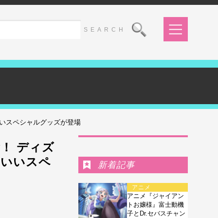
いいスペシャルグッズが登場
Ranking
！ ディズ
わいいスペ
新着記事
アニメ
アニメ『ジャイアン
トお嬢様』富士動機
子とDr.セバスチャン