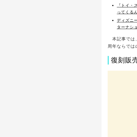
『トイ・
ってくる
ディズニ
ターナシ
本記事では、
周年ならでは
復刻販