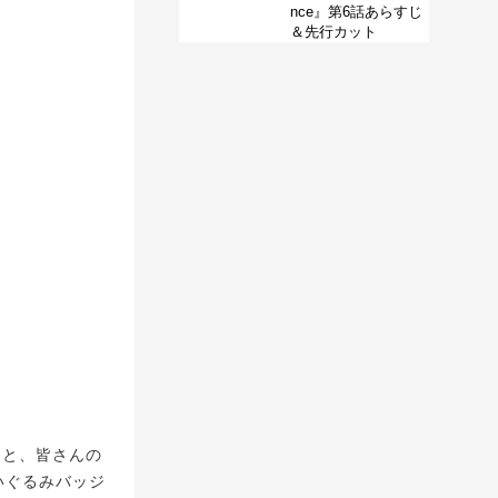
nce』第6話あらすじ
＆先行カット
ジと、皆さんの
いぐるみバッジ