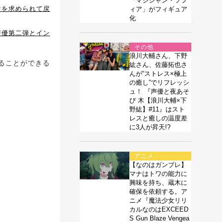
「マジシャン・ソフ
けを求められて戻
ィア」がフィギュア
化
声優第二弾とイン
その他
浪川大輔さん、下野
ることができる
紘さん、佐藤拓也さ
んが“ストレス×極上
の癒し”でリフレッシ
ュ！ 『声優と夜あそ
び 木【浪川大輔×下
野紘】#11』はスト
レスと癒しの温度差
に3人が昇天!?
アニメ
【なのはガンブレ】
マナはトワの能力に
興味を持ち、蔵木に
確保を依頼する。ア
ニメ『魔法少女リリ
カルなのはEXCEED
S Gun Blaze Vengea