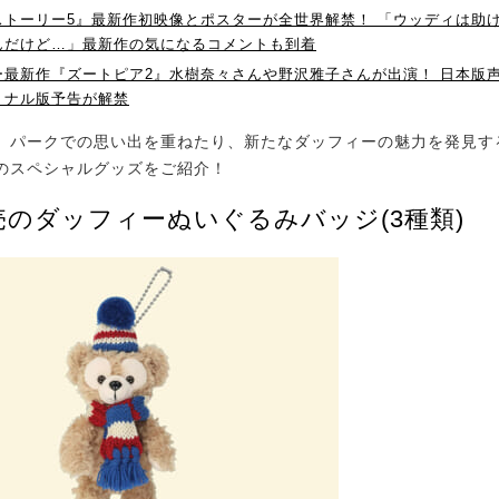
ストーリー5』最新作初映像とポスターが全世界解禁！ 「ウッディは助
んだけど…」最新作の気になるコメントも到着
ー最新作『ズートピア2』水樹奈々さんや野沢雅子さんが出演！ 日本版
ョナル版予告が解禁
パークでの思い出を重ねたり、新たなダッフィーの魅力を発見す
のスペシャルグッズをご紹介！
売のダッフィーぬいぐるみバッジ(3種類)