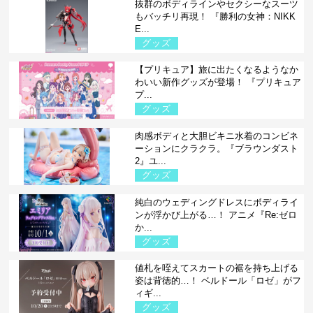
抜群のボディラインやセクシーなスーツ
もバッチリ再現！ 『勝利の女神：NIKK
E...
グッズ
【プリキュア】旅に出たくなるようなか
わいい新作グッズが登場！ 『プリキュア
プ...
グッズ
肉感ボディと大胆ビキニ水着のコンビネ
ーションにクラクラ。『ブラウンダスト
2』ユ...
グッズ
純白のウェディングドレスにボディライ
ンが浮かび上がる…！ アニメ『Re:ゼロ
か...
グッズ
値札を咥えてスカートの裾を持ち上げる
姿は背徳的…！ ベルドール「ロゼ」がフ
ィギ...
グッズ