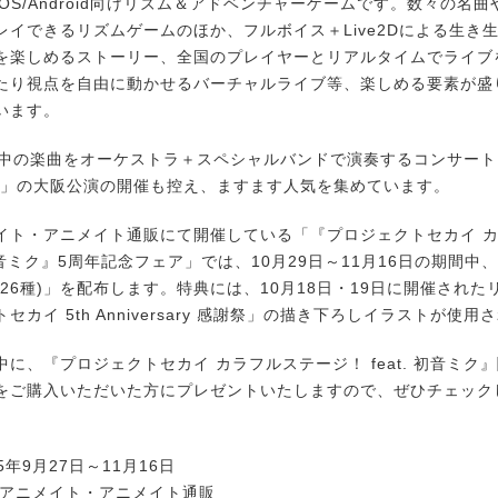
OS/Android向けリズム＆アドベンチャーゲームです。数々の名
レイできるリズムゲームのほか、フルボイス＋Live2Dによる生き
を楽しめるストーリー、全国のプレイヤーとリアルタイムでライブ
たり視点を自由に動かせるバーチャルライブ等、楽しめる要素が盛
います。
中の楽曲をオーケストラ＋スペシャルバンドで演奏するコンサート
25」の大阪公演の開催も控え、ますます人気を集めています。
ト・アニメイト通販にて開催している「『プロジェクトセカイ 
. 初音ミク』5周年記念フェア」では、10月29日～11月16日の期間
26種)」を配布します。特典には、10月18日・19日に開催された
セカイ 5th Anniversary 感謝祭」の描き下ろしイラストが使
に、『プロジェクトセカイ カラフルステージ！ feat. 初音ミク
をご購入いただいた方にプレゼントいたしますので、ぜひチェック
5年9月27日～11月16日
国アニメイト・アニメイト通販