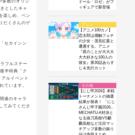
曲や多数のオリジ
ドール「ロゼ」がフ
ィギュアで新登場
生きとしたキャ
を楽しめ、ペン
りだくさんのゲ
アニメ
【アニメ100カノ】
恋太郎は感触フェチ
の少女・茂見紅葉と
「セカイシン
遭遇する。アニメ
『君のことが大大大
大大好きな100人の
彼女』第30話あらす
カラフルステー
じ＆先行カット
中、後半特典「ク
リアルイベント
用されています。
その他
【にじ甲2026】本戦
トーナメントの抽選
』関連のキャラ
結果が発表！ 「にじ
してみてくださ
さんじ甲子園2026」
MECHATU-A対決と
なる抜刀高校VS麒
麟高校など注目マッ
チアップ多数の振り
分け内容まとめ