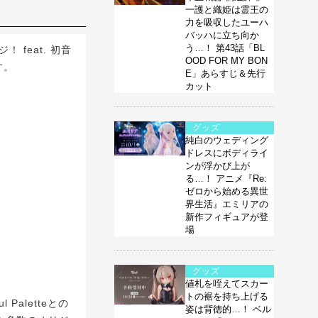
一護と織姫は霊王の
力を吸収したユーハ
バッハに立ち向か
う…！ 第43話「BL
feat. 初音
OOD FOR MY BON
す。
E」あらすじ＆先行
カット
グッズ
純白のウェディング
ドレスにボディライ
ンが浮かび上が
る…！ アニメ『Re:
ゼロから始める異世
界生活』エミリアの
新作フィギュアが登
場
グッズ
値札を咥えてスカー
トの裾を持ち上げる
Paletteとの
姿は背徳的…！ ベル