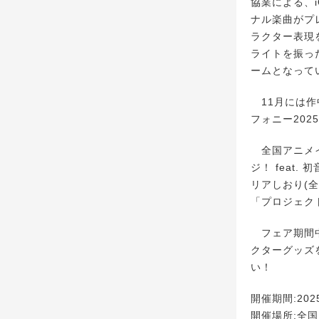
協業による、i
ナル楽曲がプ
ラクター表現
ライトを振っ
ームとなって
11月には作
フォニー20
全国アニメイ
ジ！ feat
リアしおり(全
「プロジェクト
フェア期間中
クターグッズ
い！
開催期間:202
開催場所:全