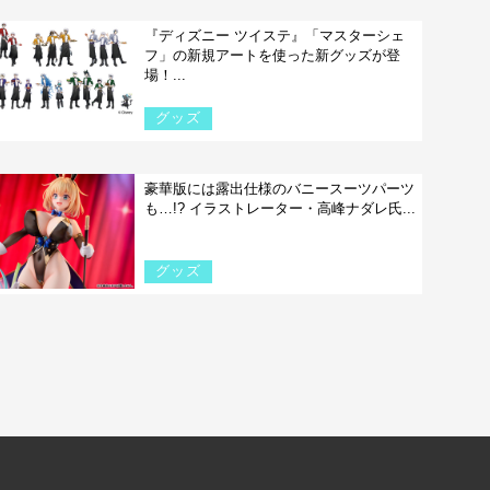
『ディズニー ツイステ』「マスターシェ
フ」の新規アートを使った新グッズが登
場！...
グッズ
豪華版には露出仕様のバニースーツパーツ
も…!? イラストレーター・高峰ナダレ氏...
グッズ