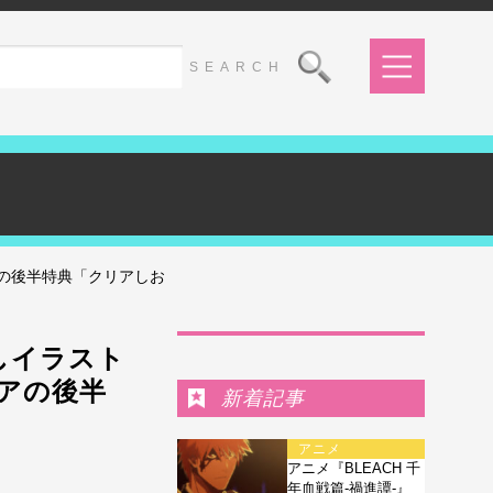
アの後半特典「クリアしお
Ranking
しイラスト
アの後半
新着記事
アニメ
アニメ『BLEACH 千
年血戦篇-禍進譚-』