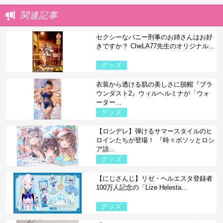
関連記事
セクシーなバニー刑事のお姉さんはお好
きですか？ CheLA77先生のオリジナル...
グッズ
衣装から透ける肌の美しさに脱帽『ブラ
ウンダスト2』ウィルヘルミナが「ウォ
ーター...
グッズ
【ロシデレ】弾けるサマースタイルのヒ
ロインたちが登場！ 『時々ボソッとロシ
ア語...
グッズ
【にじさんじ】リゼ・ヘルエスタ登録者
100万人記念の「Lize Helesta...
グッズ