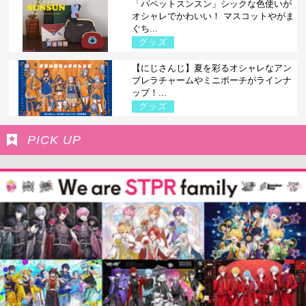
「パペットスンスン」シックな色使いが
オシャレでかわいい！ マスコットやがま
ぐち...
グッズ
【にじさんじ】夏を彩るオシャレなアン
ブレラチャームやミニポーチがラインナ
ップ！...
グッズ
PICK UP