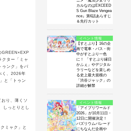
ニメ『魔法少女リリ
カルなのはEXCEED
S Gun Blaze Vengea
nce』第6話あらすじ
＆先行カット
イベント情報
【すとぷり】16の企
画で電車・バス・街
REEN×EXP
中がすとぷり一色
ャラクター「ミャ
に！ 「すとぷり縁日
かふぇ」やデジタル
クトゥンク」をパ
ラリーなどを楽しめ
く、2026年
る史上最大規模の
ク」と「トゥン
「渋谷ジャック」の
詳細が解禁
ており、薄くソ
イベント情報
、しっとりとし
「アイプリワールド
2026」が10月11日・
12日に開催決定！
バズリウムパレード
ャクミャク」と
にちなんだ企画や