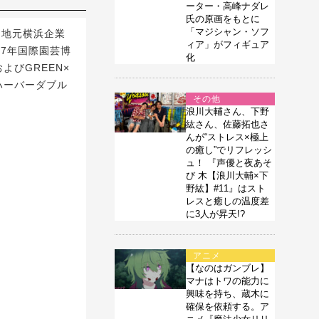
ーター・高峰ナダレ
氏の原画をもとに
「マジシャン・ソフ
、地元横浜企業
ィア」がフィギュア
027年国際園芸博
化
よびGREEN×
濱ハーバーダブル
その他
浪川大輔さん、下野
紘さん、佐藤拓也さ
んが“ストレス×極上
の癒し”でリフレッシ
ュ！ 『声優と夜あそ
び 木【浪川大輔×下
野紘】#11』はスト
レスと癒しの温度差
に3人が昇天!?
アニメ
【なのはガンブレ】
マナはトワの能力に
興味を持ち、蔵木に
確保を依頼する。ア