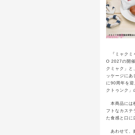
『ミャクミャ
O 2027の
クミャク」と、
ッケージにあし
に90周年を
クトゥンク」
本商品には横
フトなカステ
た食感と口に
あわせて、好