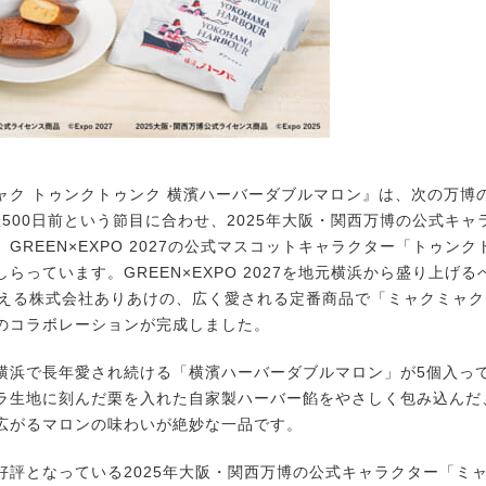
ク トゥンクトゥンク 横濱ハーバーダブルマロン』は、次の万博のG
開催500日前という節目に合わせ、2025年大阪・関西万博の公式キ
GREEN×EXPO 2027の公式マスコットキャラクター「トゥン
らっています。GREEN×EXPO 2027を地元横浜から盛り上げるべ
迎える株式会社ありあけの、広く愛される定番商品で「ミャクミャ
のコラボレーションが完成しました。
浜で長年愛され続ける「横濱ハーバーダブルマロン」が5個入っ
ラ生地に刻んだ栗を入れた自家製ハーバー餡をやさしく包み込んだ
広がるマロンの味わいが絶妙な一品です。
評となっている2025年大阪・関西万博の公式キャラクター「ミ