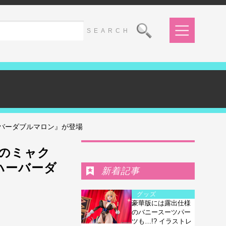
バーダブルマロン』が登場
Ranking
のミャク
ハーバーダ
新着記事
グッズ
豪華版には露出仕様
のバニースーツパー
ツも…!? イラストレ