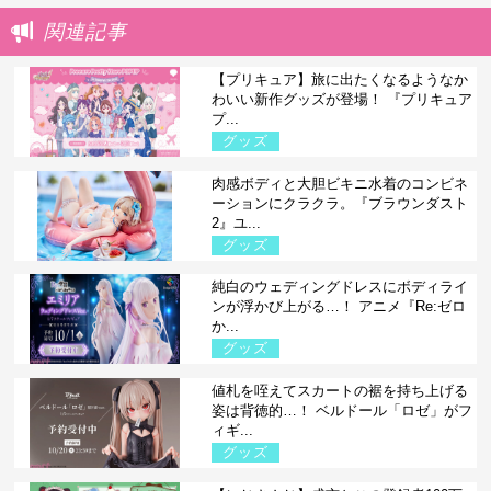
関連記事
【プリキュア】旅に出たくなるようなか
わいい新作グッズが登場！ 『プリキュア
プ...
グッズ
肉感ボディと大胆ビキニ水着のコンビネ
ーションにクラクラ。『ブラウンダスト
2』ユ...
グッズ
純白のウェディングドレスにボディライ
ンが浮かび上がる…！ アニメ『Re:ゼロ
か...
グッズ
値札を咥えてスカートの裾を持ち上げる
姿は背徳的…！ ベルドール「ロゼ」がフ
ィギ...
グッズ