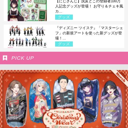
【にじさんじ】戌亥とこの登録者100万
人記念グッズが登場！ お守り＆チェキ風
カ...
グッズ
『ディズニー ツイステ』「マスターシェ
フ」の新規アートを使った新グッズが登
場！...
グッズ
PICK UP