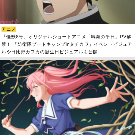
アニメ
『怪獣8号』オリジナルショートアニメ「鳴海の平日」PV解
禁！ 「防衛隊ブートキャンプinタチカワ」イベントビジュア
ルや日比野カフカの誕生日ビジュアルも公開