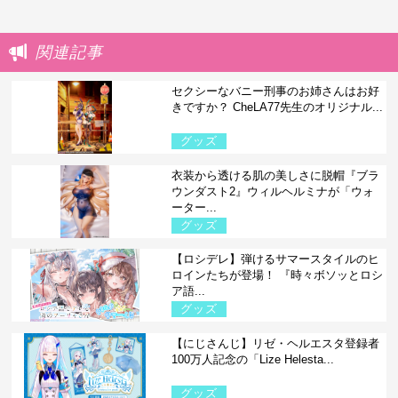
関連記事
セクシーなバニー刑事のお姉さんはお好
きですか？ CheLA77先生のオリジナル...
グッズ
衣装から透ける肌の美しさに脱帽『ブラ
ウンダスト2』ウィルヘルミナが「ウォ
ーター...
グッズ
【ロシデレ】弾けるサマースタイルのヒ
ロインたちが登場！ 『時々ボソッとロシ
ア語...
グッズ
【にじさんじ】リゼ・ヘルエスタ登録者
100万人記念の「Lize Helesta...
グッズ