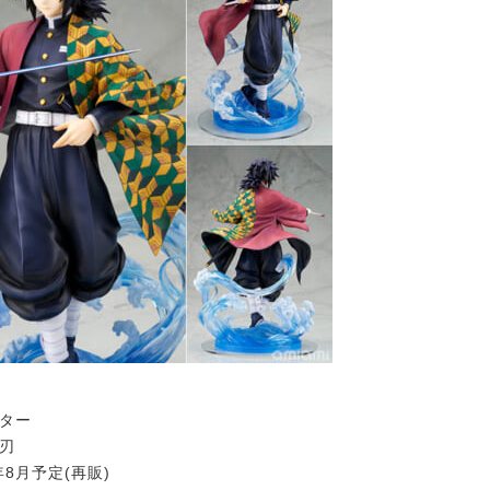
ルター
の刃
年8月予定(再販)