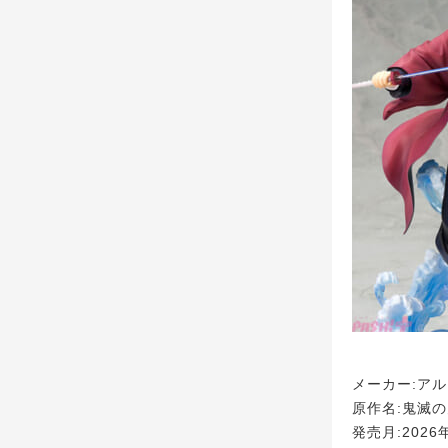
メーカー:ア
原作名:鬼滅
発売月:2026