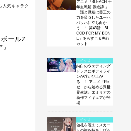
アニメ『BLEACH 千
から人気キャラク
年血戦篇-禍進譚-』
一護と織姫は霊王の
。
力を吸収したユーハ
バッハに立ち向か
う…！ 第43話「BL
OOD FOR MY BON
ンボールZ
E」あらすじ＆先行
カット
ア』
グッズ
純白のウェディング
ドレスにボディライ
ンが浮かび上が
る…！ アニメ『Re:
ゼロから始める異世
界生活』エミリアの
新作フィギュアが登
場
グッズ
値札を咥えてスカー
トの裾を持ち上げる