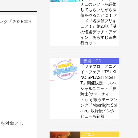
チュのシフトを調整
してもらいながら探
偵をやることに！ ア
ニメ『名探偵プリキ
「2025年9
ュア！』第28話「謎
の怪盗デッチ・アゲ
イン」あらすじ＆先
行カット
音楽・CD
「ツキプロ」アニメ
イトフェア「TSUKI
NO SPLASH NIGH
T」開催決定！ スペ
シャルユニット「夏
騎士(サマーナイ
ト)」が歌うテーマソ
ング『Moonlight Spl
ash』収録後インタ
ビューも到着
アを対象とし
アニメ