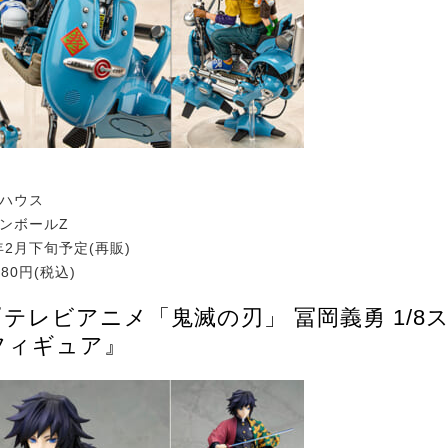
ガハウス
ゴンボールZ
年2月下旬予定(再販)
280円(税込)
『テレビアニメ「鬼滅の刃」 冨岡義勇 1/8
フィギュア』